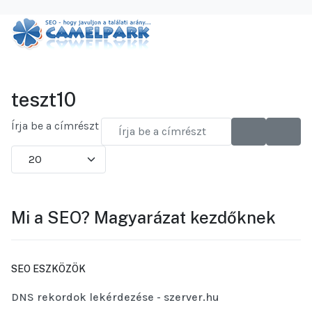
teszt10
Írja be a címrészt
Tételek #
Mi a SEO? Magyarázat kezdőknek
SEO ESZKÖZÖK
DNS rekordok lekérdezése - szerver.hu