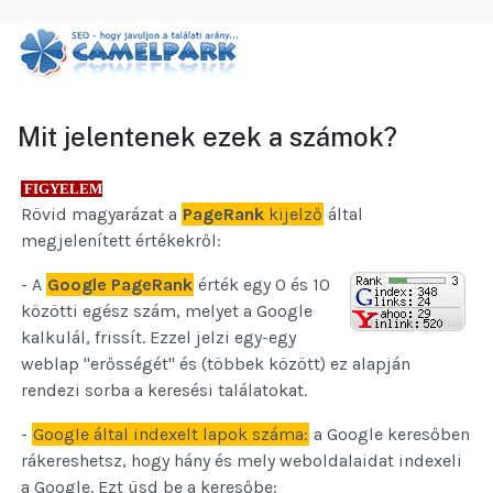
Mit jelentenek ezek a számok?
FIGYELEM
Rövid magyarázat a
PageRank
kijelző
által
megjelenített értékekről:
- A
Google PageRank
érték egy 0 és 10
közötti egész szám, melyet a Google
kalkulál, frissít. Ezzel jelzi egy-egy
weblap "erősségét" és (többek között) ez alapján
rendezi sorba a keresési találatokat.
-
Google által indexelt lapok száma:
a Google keresőben
rákereshetsz, hogy hány és mely weboldalaidat indexeli
a Google. Ezt üsd be a keresőbe: