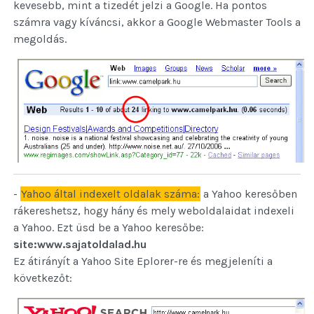
kevesebb, mint a tizedét jelzi a Google. Ha pontos
számra vagy kíváncsi, akkor a Google Webmaster Tools a
megoldás.
-
Yahoo által indexelt oldalak száma:
a Yahoo keresőben
rákereshetsz, hogy hány és mely weboldalaidat indexeli
a Yahoo. Ezt üsd be a Yahoo keresőbe:
site:www.sajatoldalad.hu
Ez átirányít a Yahoo Site Eplorer-re és megjeleníti a
következőt: