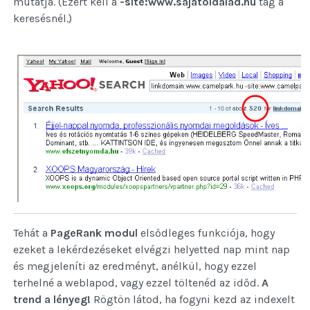
mutatja. (Ezért kell a
-site:www.sajatoldalad.hu
tag a
keresésnél.)
Tehát a
PageRank modul
elsődleges funkciója, hogy
ezeket a lekérdezéseket elvégzi helyetted nap mint nap
és megjeleníti az eredményt, anélkül, hogy ezzel
terhelné a weblapod, vagy ezzel töltenéd az időd.
A
trend a lényeg!
Rögtön látod, ha fogyni kezd az indexelt