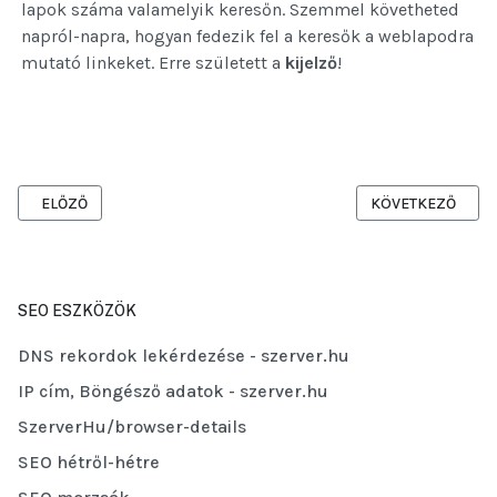
lapok száma valamelyik keresőn. Szemmel követheted
napról-napra, hogyan fedezik fel a keresők a weblapodra
mutató linkeket. Erre született a
kijelző
!
ELŐZŐ CIKK: MINI GOOGLE PAGERANK MODUL, REV 1.4, ENGLISH
KÖVETKEZŐ CIKK
ELŐZŐ
KÖVETKEZŐ
SEO ESZKÖZÖK
DNS rekordok lekérdezése - szerver.hu
IP cím, Böngésző adatok - szerver.hu
SzerverHu/browser-details
SEO hétről-hétre