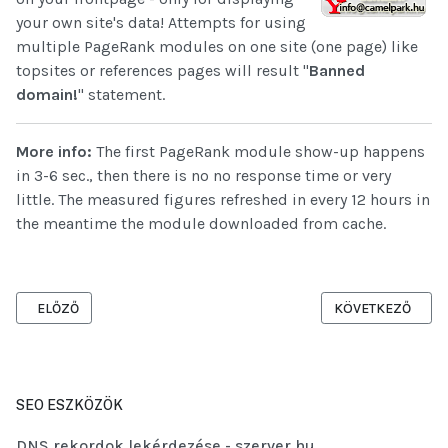
your own site's data! Attempts for using
multiple PageRank modules on one site (one page) like
topsites or references pages will result "
Banned
domain!
" statement.
More info:
The first PageRank module show-up happens
in 3-6 sec., then there is no no response time or very
little. The measured figures refreshed in every 12 hours in
the meantime the module downloaded from cache.
ELŐZŐ CIKK: SZERVERVIRTUALIZÁCIÓ FUJITSU PRIMERGY SZERVE
KÖVETKEZŐ CIKK:
ELŐZŐ
KÖVETKEZŐ
SEO ESZKÖZÖK
DNS rekordok lekérdezése - szerver.hu