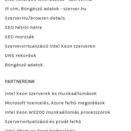
IP cím, Böngésző adatok - szerver.hu
SzerverHu/browser-details
SEO hétről-hétre
SEO morzsák
Szervervirtualizáció Intel Xeon szerveren
DNS rekordok
Böngésző adatok
PARTNEREINK
Intel Xeon szerverek és munkaállomások
Microsoft licencelés, Azure felhő megoldások
Intel Xeon W2200 munkaállomás processzorok
Szervervirtualizáció és privát felhő
Intel 45nm-es Xeon technológia