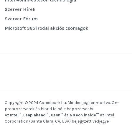
Szerver Hírek
Szerver Fórum
Microsoft 365 irodai akciós csomagok
Copyright © 2024 Camelpark.hu. Minden jog fenntartva. On-
prem szerverek és hibrid felhő:
shop.szerver.hu
Az
Intel™
,
Leap ahead™
,
Xeon™
és a
Xeon inside™
az Intel
Corporation (Santa Clara, CA, USA) bejegyzett védjegyei.