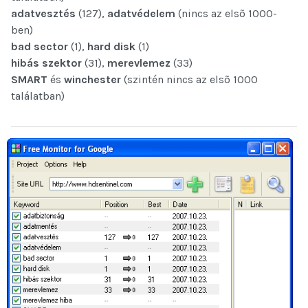
adatvesztés
(127),
adatvédelem
(nincs az elsõ 1000-
ben)
bad sector
(1),
hard disk
(1)
hibás szektor
(31),
merevlemez
(33)
SMART
és
winchester
(szintén nincs az elsõ 1000
találatban)