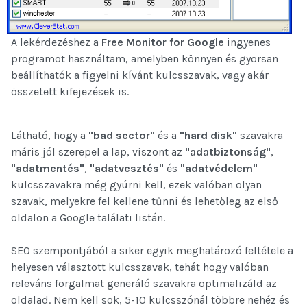
A lekérdezéshez a
Free Monitor for Google
ingyenes
programot használtam, amelyben könnyen és gyorsan
beállíthatók a figyelni kívánt kulcsszavak, vagy akár
összetett kifejezések is.
Látható, hogy a
"bad sector"
és a
"hard disk"
szavakra
máris jól szerepel a lap, viszont az
"adatbiztonság"
,
"adatmentés"
,
"adatvesztés"
és
"adatvédelem"
kulcsszavakra még gyúrni kell, ezek valóban olyan
szavak, melyekre fel kellene tűnni és lehetőleg az első
oldalon a Google találati listán.
SEO szempontjából a siker egyik meghatározó feltétele a
helyesen választott kulcsszavak, tehát hogy valóban
releváns forgalmat generáló szavakra optimalizáld az
oldalad. Nem kell sok, 5-10 kulcsszónál többre nehéz és