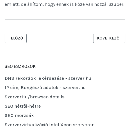
emiatt, de állítom, hogy ennek is köze van hozzá. Szuper!
ELŐZŐ CIKK: JOOMLA ÉS A SEO - SOKSZOROZD MEG LÁTOGATÓID 
KÖVETKEZŐ CIKK: 
ELŐZŐ
KÖVETKEZŐ
SEO ESZKÖZÖK
DNS rekordok lekérdezése - szerver.hu
IP cím, Böngésző adatok - szerver.hu
SzerverHu/browser-details
SEO hétről-hétre
SEO morzsák
Szervervirtualizáció Intel Xeon szerveren