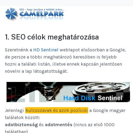
1. SEO célok meghatározása
Szeretnénk a
HD Sentinel
weblapot elsősorban a Google,
de persze a többi meghatározó keresőben is feljebb
hozni a találati listán, illetve ennek kapcsán jelentősen
növelni a lap látogatottságát.
Jelenlegi
kulcsszavak és azok pozíciói
a Google magyar
találatok között:
adatbiztonság
és
adatmentés
(nincs az elsõ 1000
találatban)